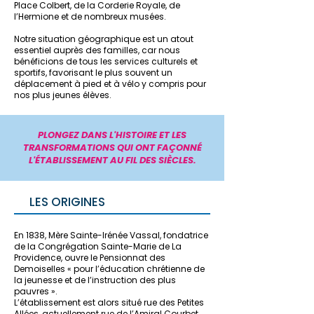
Place Colbert, de la Corderie Royale, de
l’Hermione et de nombreux musées.
Notre situation géographique est un atout
essentiel auprès des familles, car nous
bénéficions de tous les services culturels et
sportifs, favorisant le plus souvent un
déplacement à pied et à vélo y compris pour
nos plus jeunes élèves.
PLONGEZ DANS L'HISTOIRE ET LES
TRANSFORMATIONS QUI ONT FAÇONNÉ
L'ÉTABLISSEMENT AU FIL DES SIÈCLES.
LES ORIGINES
En 1838, Mère Sainte-Irénée Vassal, fondatrice
de la Congrégation Sainte-Marie de La
Providence, ouvre le Pensionnat des
Demoiselles « pour l’éducation chrétienne de
la jeunesse et de l’instruction des plus
pauvres ».
L’établissement est alors situé rue des Petites
Allées, actuellement rue de l’Amiral Courbet.