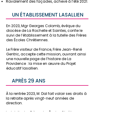
Ravalement des façades, achevé à l’été 2021.
UN ÉTABLISSEMENT LASALLIEN
En 2023, Mgr Georges Colomb, évêque du
diocèse de La Rochelle et Saintes, confie le
suivi de l’établissement à la tutelle des Frères
des Écoles Chrétiennes.
Le Frère visiteur de France, Frère Jean-René
Gentric, accepte cette mission, ouvrant ainsi
une nouvelle page de l’histoire de La
Providence : la mise en œuvre du Projet
éducatif lasallien.
APRÈS 29 ANS
À la rentrée 2023, M. Dal fait valoir ses droits à
la retraite après vingt-neuf années de
direction.
La tutelle des Frères des Écoles Chrétiennes
confie alors la direction du collège à M.
Pascal d’Erceville, et celle de l’école à Mme
Audine, afin de poursuivre et d’écrire
ensemble une nouvelle page de l’histoire de