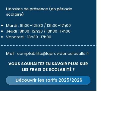
Horaires de présence (en période
scolaire)
Mardi : 8h00–12h30 / 13h30–17h00
Jeudi : 8h00–12h30 / 13h30–17h00
Vendredi : 13h30–17h00​
Mail :
comptabilite@laprovidencelasalle.fr
VOUS SOUHAITEZ EN SAVOIR PLUS SUR
LES FRAIS DE SCOLARITÉ ?
Découvrir les tarifs 2025/2026
Modalités
de paiement
Prélèvement automatique (choisi par 88 %
des familles)
Prélèvement le 10 du mois, d’octobre à juin
Remise accordée en cas :